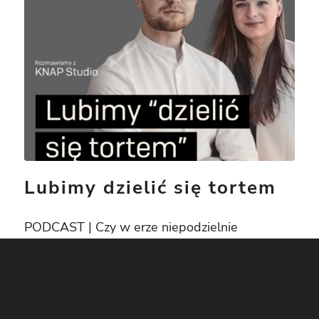
Lubimy dzielić się tortem
PODCAST | Czy w erze niepodzielnie
panujących Social Mediów da się bazować
wyłącznie na rekomendacjach? W jakie role
powinien wcielać się dobry architekt? Czy
Polscy Inwestorzy są otwarci na innowacyjne